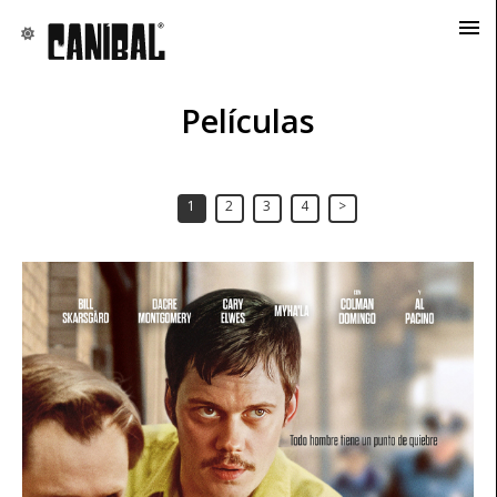
Películas
1
2
3
4
>